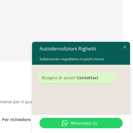
Autodemolizioni Righetti
Solitamente rispodiamo in pochi minuti
Bisogno di aiuto?
Contattaci
 motivo per il quale a volte hanno bisogno di
o.
Per richiedere informazioni più dettagliate
WhatsApp Us