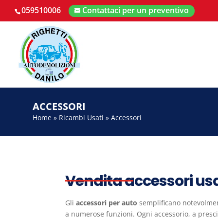
059510006
Contattaci per un preventivo
ACCESSORI
Home
»
Ricambi Usati
»
Accessori
Vendita accessori usa
Gli
accessori per auto
semplificano notevolment
a numerose funzioni. Ogni accessorio, a presc