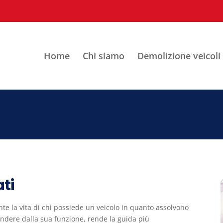
Home
Chi siamo
Demolizione veicoli
ti
e la vita di chi possiede un veicolo in quanto assolvono
indere dalla sua funzione, rende la guida più