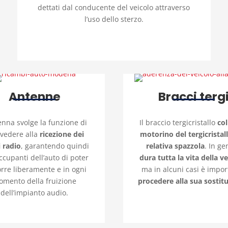
dettati dal conducente del veicolo attraverso
l’uso dello sterzo.
Antenne
Bracci terg
enna svolge la funzione di
Il braccio tergicristallo
col
vedere alla
ricezione dei
motorino del tergicristall
i radio
, garantendo quindi
relativa spazzola
. In ge
occupanti dell’auto di poter
dura tutta la vita della v
rre liberamente e in ogni
ma in alcuni casi è impo
mento della fruizione
procedere alla sua sostit
dell’impianto audio.