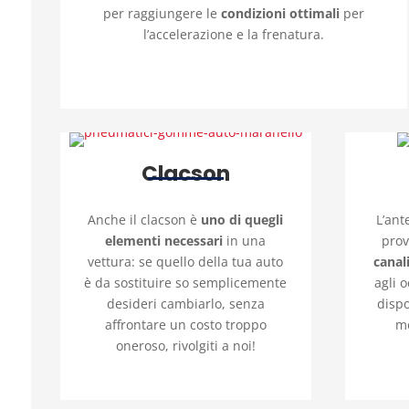
per raggiungere le
condizioni ottimali
per
l’accelerazione e la frenatura.
Clacson
Anche il clacson è
uno di quegli
L’ant
elementi necessari
in una
prov
vettura: se quello della tua auto
canal
è da sostituire so semplicemente
agli 
desideri cambiarlo, senza
dispo
affrontare un costo troppo
mo
oneroso, rivolgiti a noi!