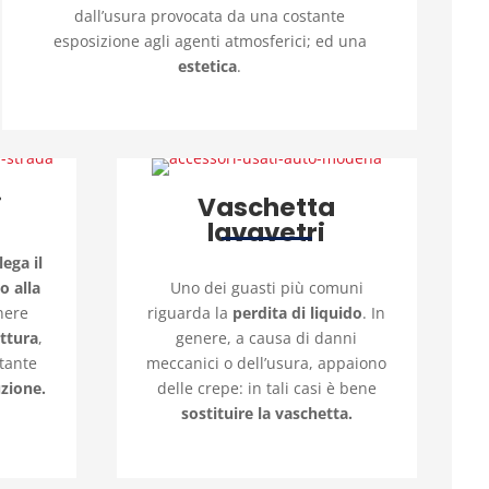
dall’usura provocata da una costante
esposizione agli agenti atmosferici; ed una
estetica
.
i
Vaschetta
lavavetri
lega il
o alla
Uno dei guasti più comuni
nere
riguarda la
perdita di liquido
. In
ettura
,
genere, a causa di danni
rtante
meccanici o dell’usura, appaiono
uzione.
delle crepe: in tali casi è bene
sostituire la vaschetta.