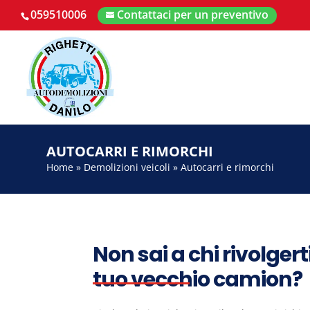
059510006
Contattaci per un preventivo
AUTOCARRI E RIMORCHI
Home
»
Demolizioni veicoli
»
Autocarri e rimorchi
Non sai a chi rivolger
tuo vecchio camion?