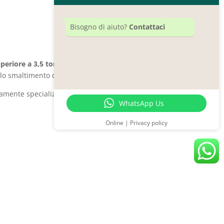
Bisogno di aiuto?
Contattaci
periore a 3,5 tonnellate
quali camion,
allo smaltimento delle carcasse.
ltamente specializzato e competente avrai tutte
WhatsApp Us
Online | Privacy policy