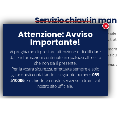
Servizio chiavi in ma
Attenzione: Avviso
La nostra è una realtà aziendale professionale
rimorchi, autobus, furgoni, muletti, ruspe, trat
Importante!
Se vuoi ricevere maggiori informazioni in merit
Vi preghiamo di prestare attenzione e di diffidare
le info necessarie per
rottamare in totale sic
dalle informazioni contenute in qualsiasi altro sito
che non sia il presente.
Ci trovi a
Baggiovara
, in provincia di
Modena
,
Per la vostra sicurezza, effettuate sempre e solo
gli acquisti contattando il seguente numero
059
510006
e richiedete i nostri servizi solo tramite il
CONTATTACI
nostro sito ufficiale.