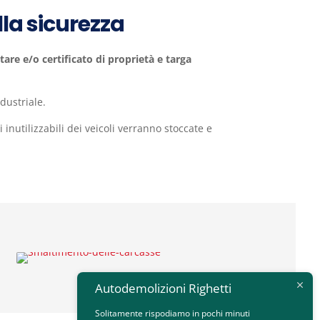
lla sicurezza
are e/o certificato di proprietà e targa
dustriale.
 inutilizzabili dei veicoli verranno stoccate e
Autodemolizioni Righetti
Solitamente rispodiamo in pochi minuti