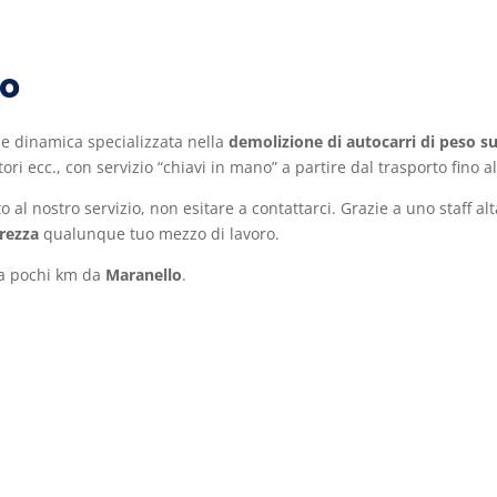
no
 e dinamica specializzata nella
demolizione di autocarri di peso su
tori ecc., con servizio “chiavi in mano” a partire dal trasporto fino 
o al nostro servizio, non esitare a contattarci. Grazie a uno staff a
urezza
qualunque tuo mezzo di lavoro.
 a pochi km da
Maranello
.
Copyright 2026 |
Privacy policy
-
Preferenze cookie